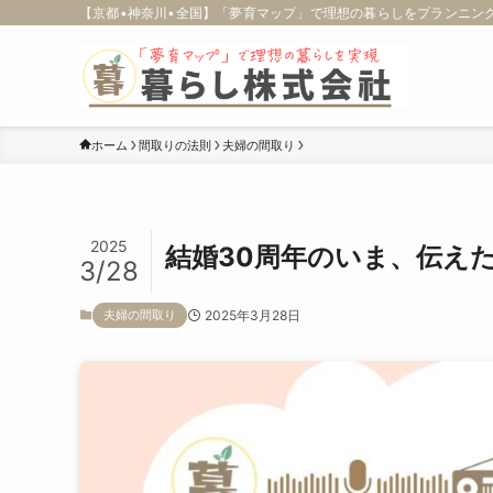
【京都•神奈川•全国】「夢育マップ」で理想の暮らしをプランニング
ホーム
間取りの法則
夫婦の間取り
2025
結婚30周年のいま、伝え
3/28
2025年3月28日
夫婦の間取り