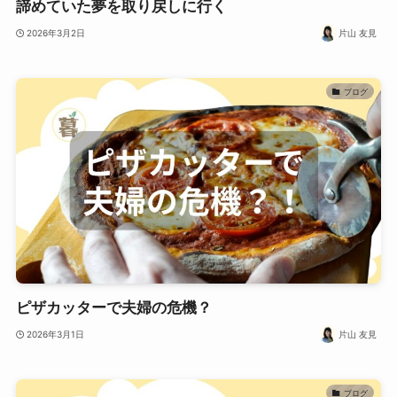
諦めていた夢を取り戻しに行く
2026年3月2日
片山 友見
ブログ
ピザカッターで夫婦の危機？
2026年3月1日
片山 友見
ブログ