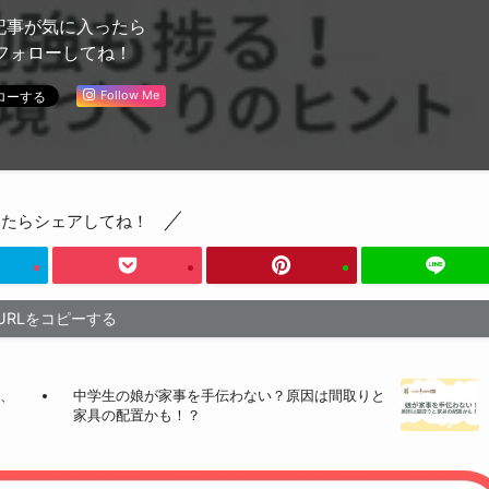
記事が気に入ったら
フォローしてね！
Follow Me
ったらシェアしてね！
URLをコピーする
で、
中学生の娘が家事を手伝わない？原因は間取りと
家具の配置かも！？